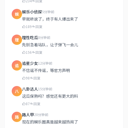
234
回复
娱乐小侦探
5分钟前
娱
早就听说了，终于有人爆出来了
189
回复
理性吃瓜
8分钟前
理
先别急着站队，让子弹飞一会儿
156
回复
追星少女
12分钟前
追
不信谣不传谣，等官方声明
98
回复
八卦达人
15分钟前
八
这瓜保熟吗？感觉还有更大的料
87
回复
路人甲
20分钟前
路
现在的娱乐圈真是越来越热闹了